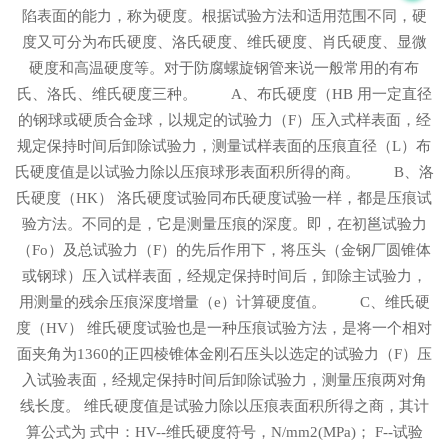
陷表面的能力，称为硬度。根据试验方法和适用范围不同，硬
度又可分为布氏硬度、洛氏硬度、维氏硬度、肖氏硬度、显微
硬度和高温硬度等。对于防腐螺旋钢管来说一般常用的有布
氏、洛氏、维氏硬度三种。 A、布氏硬度（HB 用一定直径
的钢球或硬质合金球，以规定的试验力（F）压入式样表面，经
规定保持时间后卸除试验力，测量试样表面的压痕直径（L）布
氏硬度值是以试验力除以压痕球形表面积所得的商。 B、洛
氏硬度（HK） 洛氏硬度试验同布氏硬度试验一样，都是压痕试
验方法。不同的是，它是测量压痕的深度。即，在初邕试验力
（Fo）及总试验力（F）的先后作用下，将压头（金钢厂圆锥体
或钢球）压入试样表面，经规定保持时间后，卸除主试验力，
用测量的残余压痕深度增量（e）计算硬度值。 C、维氏硬
度（HV） 维氏硬度试验也是一种压痕试验方法，是将一个相对
面夹角为1360的正四棱锥体金刚石压头以选定的试验力（F）压
入试验表面，经规定保持时间后卸除试验力，测量压痕两对角
线长度。 维氏硬度值是试验力除以压痕表面积所得之商，其计
算公式为 式中：HV--维氏硬度符号，N/mm2(MPa)； F--试验