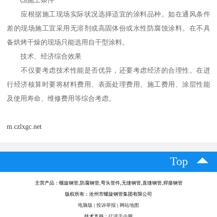
应根据施工现场实际状况选择适宜的涂料品种。如在通风条件
差的现场施工宜采用无溶剂或高固体份或水性防腐蚀涂料。在不具
备烘烤干燥的现场只能选用自干型涂料。
技术、经济综合效果
不仅要考虑技术性能是否优异，还要考虑经济的合理性。在进
行经济核算时要将材料费用、表面处理费用、施工费用、涂层性能
及使用寿命、维修费用等综合考虑。
m.czlxgc.net
Top
主营产品：螺旋钢管,防腐钢管,弯头管件,无缝钢管,直缝钢管,焊接钢管
版权所有：沧州市螺旋钢管集团有限公司
电脑版
|
投诉举报
|
网站地图
技术支持：
亿诺千企网