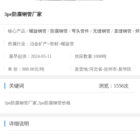
3pe防腐钢管厂家
核心产品 /
螺旋钢管
/
防腐钢管
/
弯头管件
/
无缝钢管
/
直缝钢管
/
焊
接钢管
所属行业：
冶金矿产>管材>螺旋管
最早起供：
2024-05-11
供应数量:
1000吨
14:12:24
单 价：
888.00元/吨
发货地:
河北省-沧州市-新华区
关键词
浏览：1556次
3pe防腐钢管厂家,3pe防腐钢管价格
详细说明