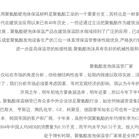
业用聚氨酯硬泡体保温材料是聚氨酯工业的一个重要分支，其特点是一材多
0年代在建筑业应用以来已有40年历史，一些还通过立法把聚氨酯作为建筑
发展，聚氨酯硬泡体保温产品在建筑保温防水领域得到了广泛的应用，已
压成套聚氨酯发泡设备生产的三位一体直埋保温管整体性能优良,严格执行
进一步提高保温管的粘接性能.聚氨酯泡沫具有良好的机械性能和绝
聚氨酯发泡保温管厂家
仅仅站在市场的角度分析，供给侧结构性改革，短期内很难以取得实效，
样了，我们分析市场必须要考虑因素、等对宏观经济的影响。我认为今年的
开局之年，明年初地方要换届选举，明年还要，所以今年下半
，聚氨酯保温钢管已有众多中外企业涉足聚氨酯行业，如沧州驰诚管道集
巴斯夫、亨斯迈、陶氏化学、GE、科聚亚、德固赛等知名公司也有一定
日本、韩国等国的客户和厂商。十年来，虽然中国聚氨酯的年均增长率为G
2004年中国人均MDI的消费量为0.35千克，而平均水平为0.51千克。
处于增长时期。聚氨酯发泡保温管厂家将是全球