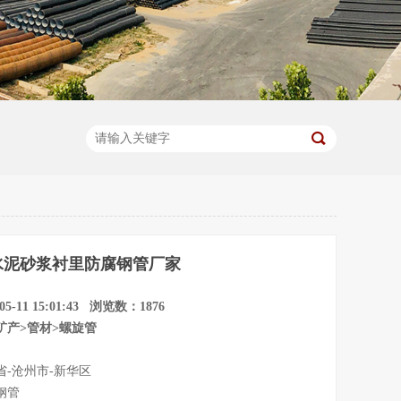
水泥砂浆衬里防腐钢管厂家
5-11 15:01:43 浏览数：1876
矿产>管材>螺旋管
省-沧州市-新华区
钢管