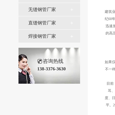
无缝钢管厂家
建筑
纪6
直缝钢管厂家
迅速
的高
焊接钢管厂家
咨询热线
如果
138-3376-3630
不一
目前
耳、
度、
平。