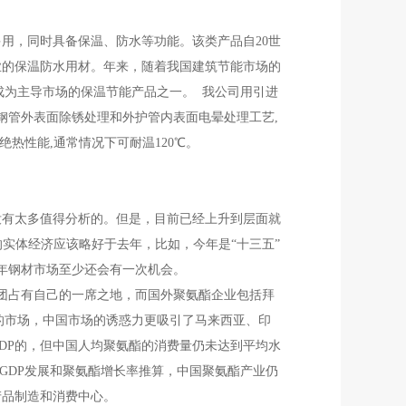
用，同时具备保温、防水等功能。该类产品自20世
业的保温防水用材。年来，随着我国建筑节能市场的
成为主导市场的保温节能产品之一。 我公司用引进
钢管外表面除锈处理和外护管内表面电晕处理工艺,
热性能,通常情况下可耐温120℃。
没有太多值得分析的。但是，目前已经上升到层面就
实体经济应该略好于去年，比如，今年是“十三五”
年钢材市场至少还会有一次机会。
团占有自己的一席之地，而国外聚氨酯企业包括拜
的市场，中国市场的诱惑力更吸引了马来西亚、印
DP的，但中国人均聚氨酯的消费量仍未达到平均水
按人均GDP发展和聚氨酯增长率推算，中国聚氨酯产业仍
产品制造和消费中心。