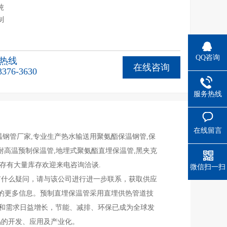
吨
制
/吨
QQ咨询
热线
在线咨询
3376-3630
服务热线
在线留言
钢管厂家,专业生产热水输送用聚氨酯保温钢管,保
,耐高温预制保温管,地埋式聚氨酯直埋保温管,黑夹克
年存有大量库存欢迎来电咨询洽谈.
微信扫一扫
有什么疑问，请与该公司进行进一步联系，获取供应
的更多信息。预制直埋保温管采用直埋供热管道技
少和需求日益增长，节能、减排、环保已成为全球发
品的开发、应用及产业化。