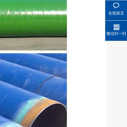
在线留言
微信扫一扫