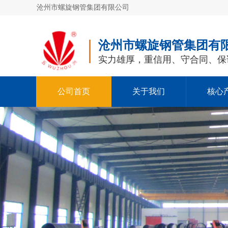
沧州市螺旋钢管集团有限公司
沧州市螺旋钢管集团有
实力雄厚，重信用、守合同、保
公司首页
关于我们
核心