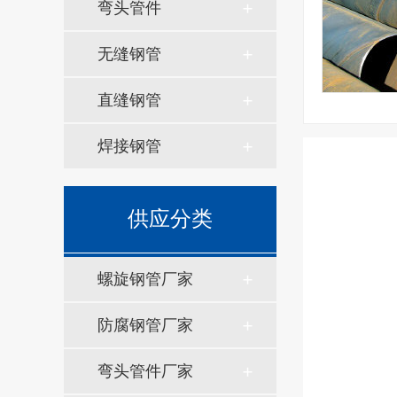
弯头管件
无缝钢管
直缝钢管
焊接钢管
供应分类
螺旋钢管厂家
防腐钢管厂家
弯头管件厂家