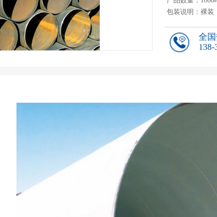
产品数量：1000
包装说明：裸装
单 价：0.00元/吨
全国
138-