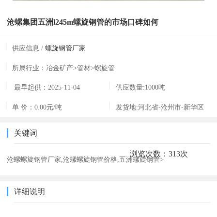
沧螺集团五洲l245m螺旋钢管的市场口碑如何
供应信息 /
螺旋钢管厂家
所属行业：
冶金矿产>管材>螺旋管
最早起供：
2025-11-04
供应数量:
1000吨
07:32:20
单 价：
0.00元/吨
发货地:
河北省-沧州市-新华区
关键词
浏览次数：313次
沧螺螺旋钢管厂家,沧螺螺旋钢管价格,五洲螺旋钢管>
详细说明